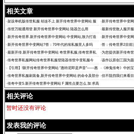
相关文章
·
架设单机版传世私服 却连不上 新开传奇世界中变网站 服
·
新开传奇世界中变网
务器 求大侠帮忙
7）处提
·
传世万能通用登 新开传奇世界中变网站 陆器怎么用
·
最新传世散人服开服
·
新开传奇世界.新开传奇世界中变网站 中变网站,致力打造
·
新开传奇世界中变网
最大最全的
中变网站 相
·
新开传奇世界中变网站?答：70年代的埃私服里人多吗
·
答：传奇世界2目前
·
最新开传.新开传奇世界中变网站 奇世界私服,传奇世界私
·
为您提供新开传奇世
服发布网
·
传奇世界私服网站传奇世界私服登陆器传世中变私服今
·
该作以原创三国为题
·
【引用】!新开传奇世界中变网站 “惠特尼即是声音”——惠
·
《神鬼传奇》中的宝
·
传奇世界私服刷装备,新开传奇世界中变网站 的命令及部分
·
但不阻挡我们来看目
代码
·
传奇中变S.新开传奇世界中变网站 F 属性点要怎么 加 求高
手`~!
相关评论
暂时还没有评论
发表我的评论