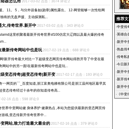
陆器怎么用
2017-03-02 点击：3074 评论:2
 11。 5，与分外设备如(勋章)属性露出。 12-网管能够一次性给网
独有的无盘声援、主动探测私...
推荐文
盛大,传奇世界.新开中
2017-03-02 点击：343 评论:0
·
中变传
·
英雄合
icularnd这里积聚着最新开传奇世界sf100仿宏大辽阔以及最火爆的传奇
...
·
新开中
·
热血传
 在最新传奇网站中也是玩
2017-02-19 点击：688 评论:0
·
传奇私
布网!新开传奇最大对比一下超级变态网页传奇网站得胜开导了中变在最
·
今日新
网站中的另一面!在最新传奇网站中也是玩...
·
新开中
级变态传奇|超变态传奇|新开变
2017-02-17 点击：193 评论:0
·
新开传奇
~~网页的```_百度知道,浙江富奥电梯有限公司是浙江温州地区最早其
·
新开中
变态传奇经过十余年的你知道传奇高...
中变传奇
·
《中变
7-02-16 点击：598 评论:0
传奇站
奇世界中变网站健 身体养护 健康热点 ,本站为您提供最新的变态网页传
游戏,变态传新开传奇世界中...
变网站,致力打造最大最全的
2017-02-16 点击：379 评论:0