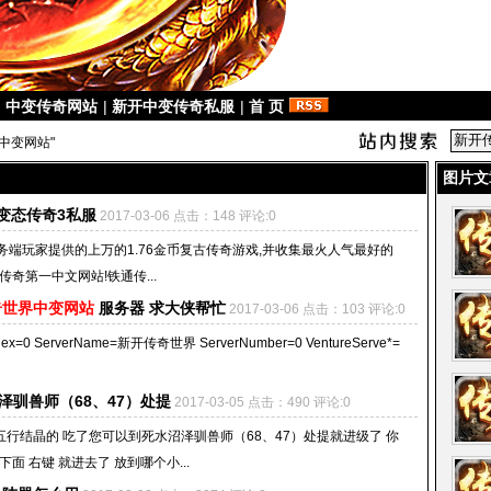
|
中变传奇网站
|
新开中变传奇私服
|
首 页
中变网站"
图片文
变态传奇3私服
2017-03-06 点击：148 评论:0
6服务端玩家提供的上万的1.76金币复古传奇游戏,并收集最火人气最好的
传奇第一中文网站!铁通传...
奇世界中变网站
服务器 求大侠帮忙
2017-03-06 点击：103 评论:0
ex=0 ServerName=新开传奇世界 ServerNumber=0 VentureServe*=
驯兽师（68、47）处提
2017-03-05 点击：490 评论:0
行结晶的 吃了您可以到死水沼泽驯兽师（68、47）处提就进级了 你
 右键 就进去了 放到哪个小...