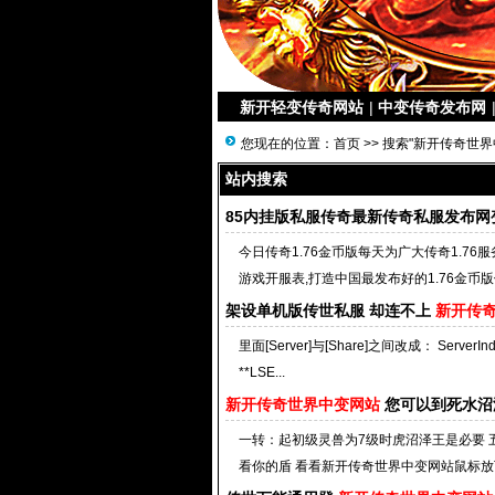
新开轻变传奇网站
|
中变传奇发布网
您现在的位置：
首页
>> 搜索"新开传奇世界
站内搜索
85内挂版私服传奇最新传奇私服发布网
今日传奇1.76金币版每天为广大传奇1.7
游戏开服表,打造中国最发布好的1.76金币版
架设单机版传世私服 却连不上
新开传
里面[Server]与[Share]之间改成： ServerInd
**LSE...
新开传奇世界中变网站
您可以到死水沼泽
一转：起初级灵兽为7级时虎沼泽王是必要 五
看你的盾 看看新开传奇世界中变网站鼠标放下面