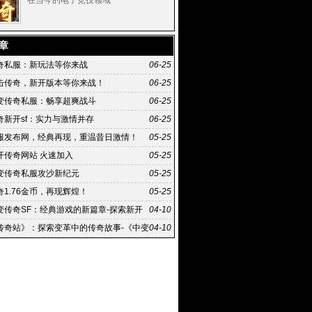
存
在当今的电子竞技领域
章
奇私服：新玩法等你来战
06-25
击传奇，新开版本等你来战！
06-25
变传奇私服：畅享超爽战斗
06-25
奇新开sf：实力与激情并存
06-25
服发布网，经典再现，重温昔日激情！
05-25
开传奇网站 火速加入
05-25
变传奇私服攻沙新纪元
05-25
1.76金币，再现辉煌！
05-25
变传奇SF：经典游戏的新篇章-探索新开
04-10
SF的独特魅力与游戏体验
传奇站》：探索变革中的传奇故事-《中变
04-10
》背后的深度洞察与独特视角