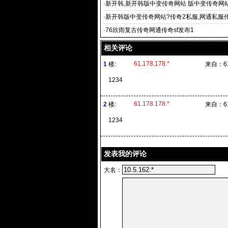
·
新开韩,新开韩版中变传奇网站 版中变传奇网站,
新开中变内
·
新开韩版中变传奇网站?传奇2私服,网通私服
血传奇
·
76欣雨复古传奇网通传奇sf发布1
相关评论
61.178.178.*
1
楼:
来自：
6
1234
61.178.178.*
2
楼:
来自：
6
1234
发表我的评论
大名：