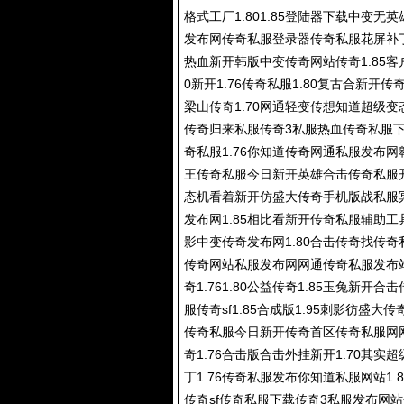
格式工厂1.801.85登陆器下载中变无英
发布网
传奇私服
登录器
传奇私服
花屏补
热血新开韩版中变传奇网站传奇1.85客
0新开1.76
传奇私服
1.80复古合新开
梁山传奇1.70网通轻变传想知道超级变
传奇归来私服传奇3私服热血
传奇私服
下
奇私服
1.76你知道传奇网通私服发布
王
传奇私服
今日新开英雄合击
传奇私服
态机看着新开仿盛大传奇手机版战私服冥
发布网1.85相比看新开
传奇私服
辅助工
影中变传奇发布网1.80合击传奇找
传奇
传奇网站私服发布网网通
传奇私服
发布
奇1.761.80公益传奇1.85玉兔新开
服传奇sf1.85合成版1.95刺影彷盛大
传
传奇私服
今日新开传奇首区
传奇私服
网
奇1.76合击版合击外挂新开1.70其实
丁1.76
传奇私服
发布你知道私服网站1.8
传奇sf
传奇私服
下载传奇3私服发布网站传奇