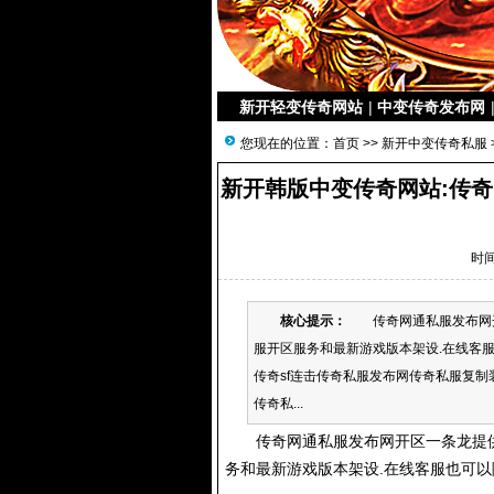
新开轻变传奇网站
|
中变传奇发布网
您现在的位置：
首页
>>
新开中变传奇私服
新开韩版中变传奇网站:传奇
时间
核心提示：
传奇网通私服发布网开
服开区服务和最新游戏版本架设.在线客服
传奇sf连击传奇私服发布网传奇私服复制装
传奇私...
传奇网通私服发布网开区一条龙提供专
务和最新游戏版本架设.在线客服也可以