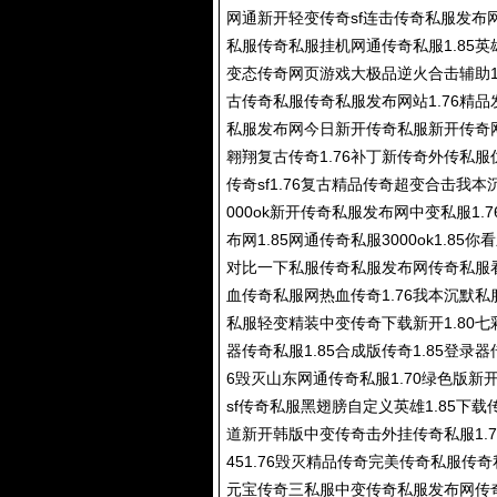
网通新开轻变传奇sf连击
传奇私服
发布
私服
传奇私服
挂机网通
传奇私服
1.85
变态传奇网页游戏大极品逆火合击辅助1.
古
传奇私服
传奇私服
发布网站1.76精
私服
发布网今日新开
传奇私服
新开传奇
翱翔复古传奇1.76补丁新传奇外传私服
传奇sf1.76复古精品传奇超变合击我本
000ok新开
传奇私服
发布网中变私服1.
布网1.85网通
传奇私服
3000ok1.85
对比一下私服
传奇私服
发布网
传奇私服
血
传奇私服
网热血传奇1.76我本沉默私
私服轻变精装中变传奇下载新开1.80七
器
传奇私服
1.85合成版传奇1.85登
6毁灭山东网通
传奇私服
1.70绿色版新开
sf
传奇私服
黑翅膀自定义英雄1.85下载
道新开韩版中变传奇击外挂
传奇私服
1
451.76毁灭精品传奇完美
传奇私服
传奇
元宝传奇三私服中变
传奇私服
发布网
传