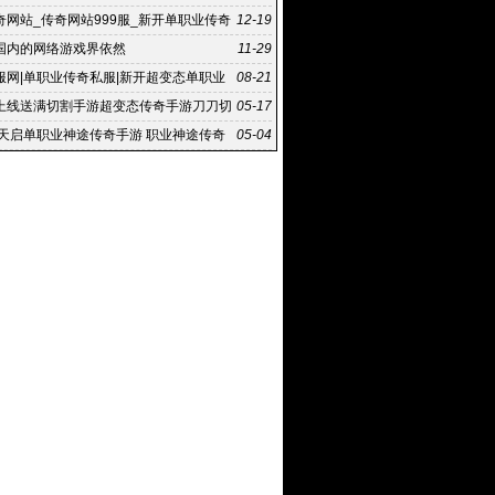
奇网站_传奇网站999服_新开单职业传奇
12-19
_5946刚
国内的网络游戏界依然
11-29
服网|单职业传奇私服|新开超变态单职业
08-21
上线送满切割手游超变态传奇手游刀刀切
05-17
级变态攻击速度快手游传奇
 天启单职业神途传奇手游 职业神途传奇
05-04
途单职业传奇