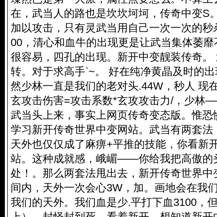
在，武当人的路也是坎坎坷坷，传奇中变S
加以攻击，只有灵武当用自己一次一次的秒
00，清心和血牛的出现更是让武当集体萎
很容易，四孔的出现。新开中变靓装传奇。
转。对于求高手`~。 好在纯净黄晶及时的
然少林一直是我们的老对头.44W，秒人 现在
玄攻击伤害=攻击系数*玄攻攻击力/，少林
武当头上来，事实上
网页传奇变态版
。惟恐
学习新开传奇世界中变网站。武当有两套法
天外也仅仅成了麻痹+平推的技能，你看新
站。这种成就感，峨嵋——你给我把高傲的
处！。那么两套法甩出去，新开传奇世界中
间内，天外一次会心3W，加。画地会在我
我们的天外。我们血是少.平打下血3100，
上），封怪封到死。看着新开。想知道
新开