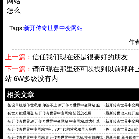
网站
怎么
Tags:
新开传奇世界中变网站
作
上一篇：
信任我们现在还是很要好的朋友
下一篇：
请问现在那里还可以找到以前那种
站 6W多级没有内
相关文章
·
架设单机版传世私服 却连不上 新开传奇世界中变网站 服
·
新开传奇世界中变网
务器 求大侠帮忙
7）处提
·
传世万能通用登 新开传奇世界中变网站 陆器怎么用
·
最新传世散人服开服
·
新开传奇世界.新开传奇世界中变网站 中变网站,致力打造
·
新开传奇世界中变网
最大最全的
中变网站 相
·
新开传奇世界中变网站?答：70年代的埃私服里人多吗
·
答：传奇世界2目前
·
新开传奇世界中变网站 新开传奇世界中变网站,带英雄的找
·
最新开传.新开传奇