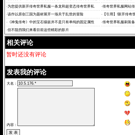
个好一点的
服发布网
·
为您提供新开传奇世界私服一条龙和超变态传奇世界私
·
传奇世界私服网站传
·
该作以原创三国为题材展开一场关于乱世的冒险
·
【引用】!新开传奇世
·
《神鬼传奇》中的宝石镶嵌并不是只有单纯的固定属性
·
传奇世界私服刷装备
代码
·
但不阻挡我们来看目前这些精彩的影片
相关评论
暂时还没有评论
发表我的评论
大名：
内容：