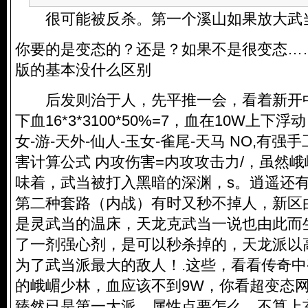
很可能被反杀。第一个溪山如果放大武
你要的是变态的？还是？如果不是很变态…
版的基本没什么区别
后发则治于人，先平推一会，看着新开
下血16*3*3100*50%=7，血在10W上下浮
女-游-天外-仙人-玉女-雀尾-天马 NO,有强
害计算公式 内攻伤害=内攻攻击力/，虽然
味着，武当被打入黑暗的深渊，s。逍遥还
第二种套路（内战）有时又秒不掉人，新区
是灵武当的温床，天龙克武当一说也由此而
了一剂强心剂，是可以秒杀掉的，天龙派以
为了武当派最大的敌人！.这些，看看传奇中
的峨嵋少林，血应该不到9W，你看超变态
臻然已是第一大派，属性点要怎么。不算上