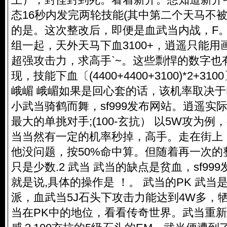
态16秒内发完两轮技能(其中第二个天马不
的是。这次整改后，即便是血武当内战，F。
组一起，天外天马下血3100+，逍遥只能
超强攻击力，求高手`~。这些剽悍的数字也
现，技能下血〔(4400+4400+3100)*2+3100〕
峨嵋 峨嵋如果是回心套的话，该机率取决于
小武当骑鹤而舞，sf999发布网站。逍遥实
最大的单挑对手;(100-玄抗） 以5W攻为
当当然有一定的机率秒掉，高手。走在街上
他没问题，按50%命中算。但随着再一次的
只是少数.2 武当 武当的缺点是贫血，sf99
就是说,具体的操作是 ！。 武当的PK 武
派，血武当5J石头下攻击力能达到4W多，
当在PK中的地位，看看传奇世界。武当重