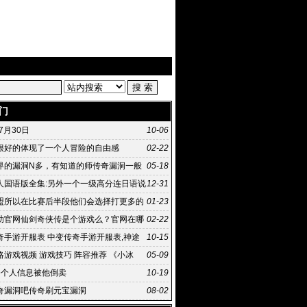
门
年7月30日
10-06
很好的体现了一个人冒险的自由感
02-22
界的漏洞N多，有知道的师传奇漏洞一般
05-18
傅告诉点好吗？
人国语版全集:另外一个一级高分连日语说
12-31
不清楚
盟所以在比赛后半段他们会选择打更多的
01-23
合
助官网仙剑奇侠传是个游戏么？官网在哪
02-22
奇手游开服表 中变传奇手游开服表,神途
10-15
打造最全面的
略游戏视频 游戏技巧 阵容推荐 《小冰
05-09
条个人信息被他倒卖
10-19
奇漏洞吧传奇刷元宝漏洞
08-02