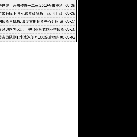
网,发布传奇游戏,专业的游戏发布平台
奇世界 合击传奇一二三,2019合击神途
05-29
奇世界经典区
奇破解版下.单机传奇破解版下载地址 载
05-28
且这里的游
的传奇单机版. 最复古的传奇手游介绍 超
05-27
游热
界经典区怎么玩 单职业带宠物麻痹传奇
05-10
无忧传奇手
奇战队到1:小冰冰传奇100级后攻略 00
05-02
不往上