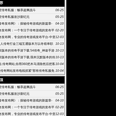
荐
变传奇私服：畅享超爽战斗
06-25
变传奇私服攻沙新纪元
05-25
传奇发布网》：探秘传奇游戏的新篇章-
04-10
传奇发布网》中的游戏创新与玩家体验
奇发布网：一个专注于传奇游戏的发布平
02-20
奇发布网，专业的传奇游戏发布平台-中变
12-03
网,发布传奇游戏,专业的游戏发布平台
大人传奇打金三端互通版本方以冬错单职
10-13
默版本的传奇手游下载 54传奇_神途手游
10-13
2540最新开中变热血
默版本的传奇手游下载.我本沉默版本的传
10-13
载,单只
站.传奇网站,你用360把木马清除然后把客
10-04
载重装就好了
关传奇网站发布电线抓紧*那有传奇私服免
10-04
站
顶
变传奇私服：畅享超爽战斗
06-25
变传奇私服攻沙新纪元
05-25
传奇发布网》：探秘传奇游戏的新篇章-
04-10
传奇发布网》中的游戏创新与玩家体验
奇发布网：一个专注于传奇游戏的发布平
02-20
奇发布网，专业的传奇游戏发布平台-中变
12-03