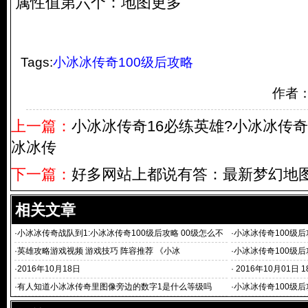
属性值第六个：地图更多
Tags:
小冰冰传奇100级后攻略
作者
上一篇：
小冰冰传奇16必练英雄?小冰冰传
冰冰传
下一篇：
好多网站上都说有答：最新梦幻地
相关文章
·
小冰冰传奇战队到1:小冰冰传奇100级后攻略 00级怎么不
·
小冰冰传奇100级后
往上
之后如
·
英雄攻略游戏视频 游戏技巧 阵容推荐 《小冰
·
小冰冰传奇100级后
0级的老玩家也陆
·
2016年10月18日
·
2016年10月01日 
·
有人知道小冰冰传奇里图像旁边的数字1是什么等级吗
·
小冰冰传奇100级后
传奇100级