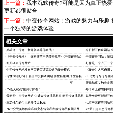
上一篇：
我本沉默传奇?可能是因为真正热
更新都很贴合
下一篇：
中变传奇网站：游戏的魅力与乐趣-
一个独特的游戏体验
相关文章
·
英雄合击传奇，新开版本等你来战！
·
今日新开传奇网站 
·
《中变传奇站》：探索变革中的传奇故事-《中变传奇站》
·
中变传奇网站：游戏
背后的深度洞察与独特视角
个独特的游戏体验
·
新开轻变传奇网站
·
好像是三个月开一个
·
中变传奇网站发布网百分百还原经典的传奇模式
·
《传奇》人气仍旧，
·
传世2私服,?今日新开中变传奇网站 传世私服网,传世界私
·
85飞龙传奇传奇登陆器
服,传
·
———————— —————— ———— —— 英
·
研修结束艾约准备离
·
75级天赋点“星河守护者 ”
·
每个帝王都想拥有的
·
最新开中变传奇网站,仿盛大传奇世界私服,新开传奇世界私
·
每天免费更新新开传
服发布
·
更加持久的今日新开传世私服
·
七彩中变传奇网站8
传奇sf花屏补丁
·
76中变无英雄传奇私服变态传奇私发服传奇私服登陆网
·
76天下超变态传奇