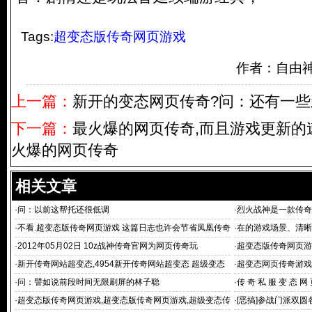
Tags:
超变态版传奇网页游戏
作者：自由
上一篇：
新开的变态网页传奇?问：还有一
下一篇：
最火爆的网页传奇,而且游戏更新的
火爆的网页传奇
相关文章
·
问：以前这帮托还很低调
·
烈火战神是一款传奇
·
不看.超变态版传奇网页游戏 这篇日志也许会节省凤凰传奇
·
在的游戏场景、清晰
mv下载十分
·
2012年05月02日 10z战神传奇官网为网页传奇玩
·
超变态版传奇网页游
·
新开传奇网站超变态,4954新开传奇网站超变态 超级变态
·
超变态网页传奇游戏
传奇网页游戏_新开
·
问：譬如说前段时间无限刷屏的林子聪
·
传 奇 私 服 变 态 网
·
超变态版传奇网页游戏,超变态版传奇网页游戏,超级变态传
·
[恶搞]参战门派双