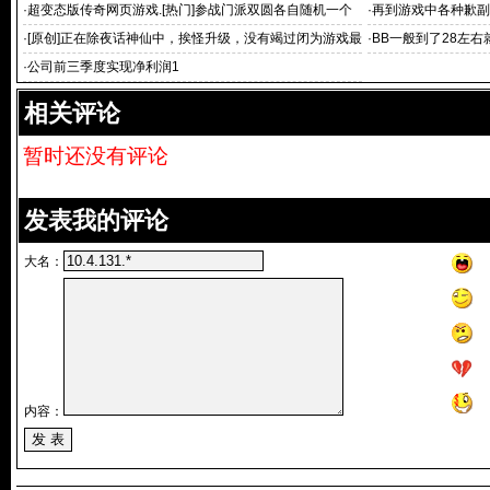
奇
诞死躲
·
超变态版传奇网页游戏.[热门]参战门派双圆各自随机一个
·
再到游戏中各种歉副
诞死躲
·
[原创]正在除夜话神仙中，挨怪升级，没有竭过闭为游戏最
·
BB一般到了28左右
除夜,超变态
·
公司前三季度实现净利润1
相关评论
暂时还没有评论
发表我的评论
大名：
内容：